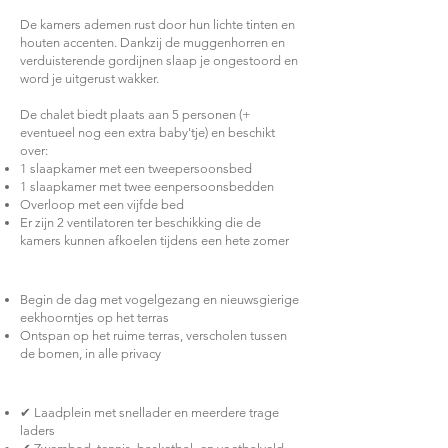
🛌 Dromen in alle rust
De kamers ademen rust door hun lichte tinten en
houten accenten. Dankzij de muggenhorren en
verduisterende gordijnen slaap je ongestoord en
word je uitgerust wakker.
De chalet biedt plaats aan 5 personen (+
eventueel nog een extra baby'tje) en beschikt
over:
1 slaapkamer met een tweepersoonsbed
1 slaapkamer met twee eenpersoonsbedden
Overloop met een vijfde bed
Er zijn 2 ventilatoren ter beschikking die de
kamers kunnen afkoelen tijdens een hete zomer
🐿️ Natuur & rust om je heen
Begin de dag met vogelgezang en nieuwsgierige
eekhoorntjes op het terras
Ontspan op het ruime terras, verscholen tussen
de bomen, in alle privacy
🛠 Voorzieningen & comfort
✔ Laadplein met snellader en meerdere trage
laders