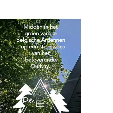
Midden in het
groen van de
Belgische Ardennen
– op een steenworp
van het
betoverende
Durbuy.