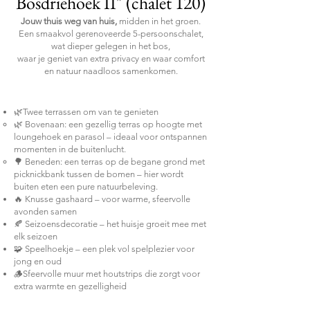
Bosdriehoek II" (chalet 120)
Jouw thuis weg van huis,
midden in het groen.
Een smaakvol gerenoveerde 5-persoonschalet,
wat dieper gelegen in het bos,
waar je geniet van extra privacy en waar comfort
en natuur naadloos samenkomen.
✨ Hoogtepunten
🌿Twee terrassen om van te genieten
🌿 Bovenaan: een gezellig terras op hoogte met
loungehoek en parasol – ideaal voor ontspannen
momenten in de buitenlucht.
🌳 Beneden: een terras op de begane grond met
picknickbank tussen de bomen – hier wordt
buiten eten een pure natuurbeleving.
🔥 Knusse gashaard – voor warme, sfeervolle
avonden samen
🍂 Seizoensdecoratie – het huisje groeit mee met
elk seizoen
🧩 Speelhoekje – een plek vol spelplezier voor
jong en oud
🪵Sfeervolle muur met houtstrips die zorgt voor
extra warmte en gezelligheid