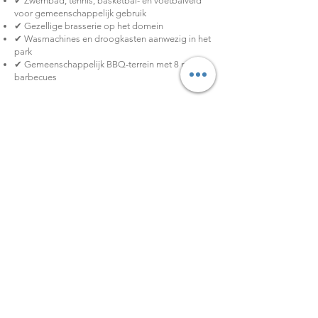
✔ Zwembad, tennis, basketbal- en voetbalveld
voor gemeenschappelijk gebruik
✔ Gezellige brasserie op het domein
✔ Wasmachines en droogkasten aanwezig in het
park
✔ Gemeenschappelijk BBQ-terrein met 8 nieuwe
barbecues
👨‍👩‍👧 Gezellig & kindvriendelijk
🧸 Gratis kinderbedje en kinderstoel beschikbaar
🌜 Traphekje bovenaan de trap voor een
zorgeloze nachtrust
🧩 Speelhoekje met spelmateriaal en
gezelschapsspellen
🛝 Klein speelpleintje vlak bij de chalet
💶 Prijzen & praktische info
Via de kalender onderaan deze pagina bereken
je eenvoudig de prijs van je verblijf.
Selecteer je aankomst- en vertrekdatum, geef het
aantal personen en huisdieren door en kies
eventuele extra’s naar wens.
⚠️ Verblijf van minimaal 2 nachten vereist.